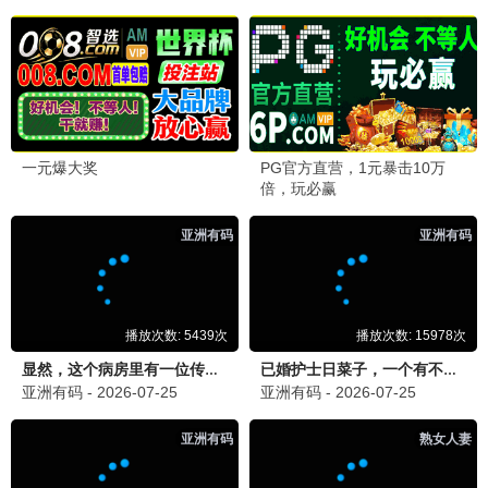
更新中
更新中
中国红妆
拜托了冰箱2
真人秀
真人秀
更新中
更新中
不是但是真的
食尚玩家