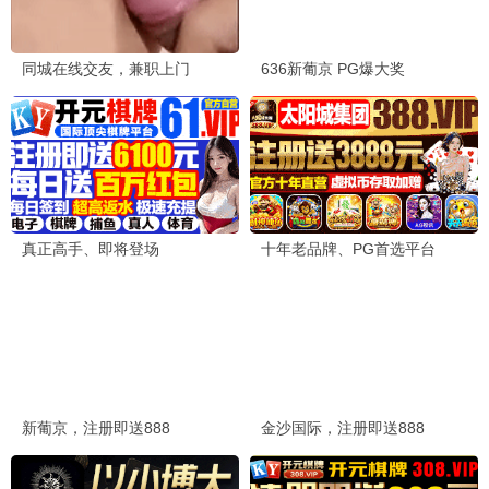
更新至98集
更新至04集
第一个男人
最浪漫的事
剧情
都市