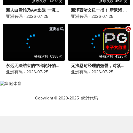
更新至第128集
更新至第192集
神级奸商：全服求我别薅了动态漫
全民诡异：开局掌握零元购动态漫
动画
动画