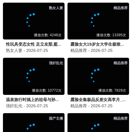
更新中
更新中
妻子的浪漫旅行2026
初入职场·金融季
家庭
真人秀