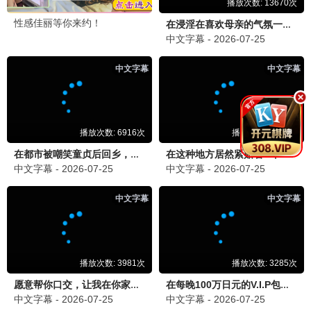
更新至139集
更新至06集
仙逆
大道独行之蝶龙变
玄幻
动画
更新至1160集
更新至654集
海贼王
武神主宰