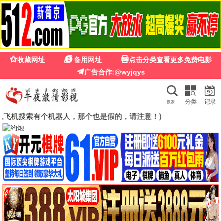
717电影院
首页
电影
电视剧
综艺
动漫
短剧
🔍
电影
更多 >