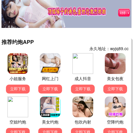
更新至03集
更新至07集
调频2026
归来记第三季
短片
喜剧
更新至04集
更新至27集
禁忌女孩(日版)
风，带有香气
剧情
剧情