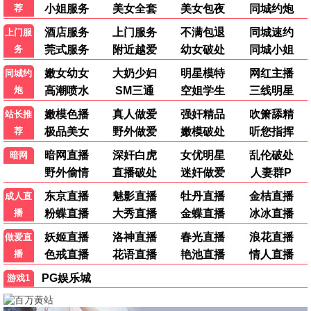
6.0
2.0
蜂蜜的针
寂静的朋友
爱情
剧情
电视剧
更多 >