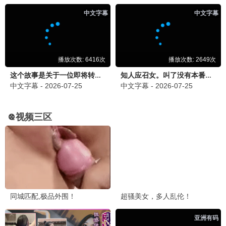
冒险
动画
更新至161集
更新至14集
遮天
师尊去哪了：变成神兽被五个徒儿rua秃
动画
动画