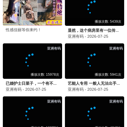
更新至05集
全26集
女神异世界转生想成为什么我勇者的肋骨女神
玄界之门
动画
动作